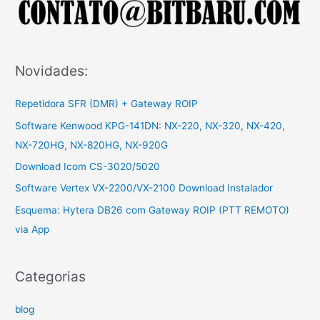
p
o
r
:
Novidades:
Repetidora SFR (DMR) + Gateway ROIP
Software Kenwood KPG-141DN: NX-220, NX-320, NX-420,
NX-720HG, NX-820HG, NX-920G
Download Icom CS-3020/5020
Software Vertex VX-2200/VX-2100 Download Instalador
Esquema: Hytera DB26 com Gateway ROIP (PTT REMOTO)
via App
Categorias
blog