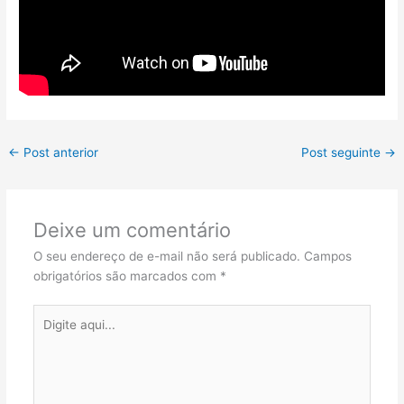
←
Post anterior
Post seguinte
→
Deixe um comentário
O seu endereço de e-mail não será publicado.
Campos
obrigatórios são marcados com
*
Digite
aqui...