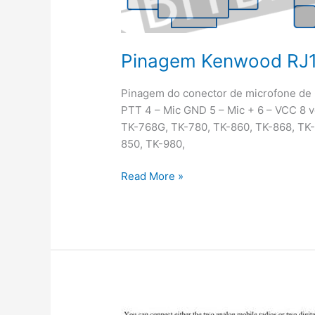
Pinagem Kenwood RJ1
Pinagem do conector de microfone de 6
PTT 4 – Mic GND 5 – Mic + 6 – VCC 8 
TK-768G, TK-780, TK-860, TK-868, TK
850, TK-980,
Pinagem
Read More »
Kenwood
RJ12
6
pinos