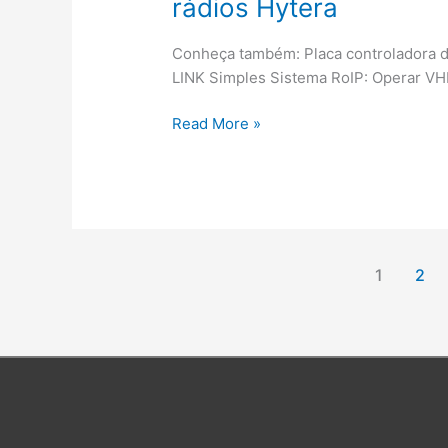
rádios Hytera
Conheça também: Placa controladora d
LINK Simples Sistema RoIP: Operar VHF
[Schematic]
Read More »
Diagrama
Repetidora
Analógica
2x
rádios
Hytera
1
2