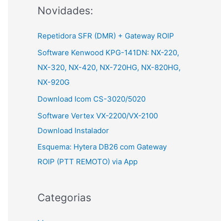
Novidades:
r
:
Repetidora SFR (DMR) + Gateway ROIP
Software Kenwood KPG-141DN: NX-220,
NX-320, NX-420, NX-720HG, NX-820HG,
NX-920G
Download Icom CS-3020/5020
Software Vertex VX-2200/VX-2100
Download Instalador
Esquema: Hytera DB26 com Gateway
ROIP (PTT REMOTO) via App
Categorias