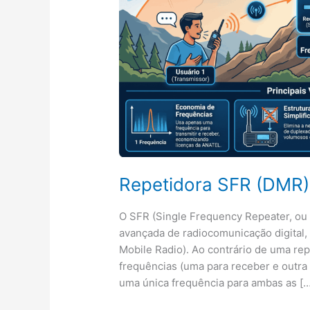
Repetidora SFR (DMR)
O SFR (Single Frequency Repeater, ou
avançada de radiocomunicação digital, 
Mobile Radio). Ao contrário de uma re
frequências (uma para receber e outra 
uma única frequência para ambas as […