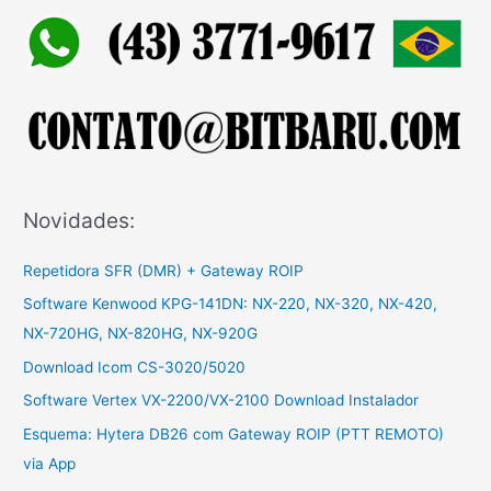
s
a
r
p
o
r
:
Novidades:
Repetidora SFR (DMR) + Gateway ROIP
Software Kenwood KPG-141DN: NX-220, NX-320, NX-420,
NX-720HG, NX-820HG, NX-920G
Download Icom CS-3020/5020
Software Vertex VX-2200/VX-2100 Download Instalador
Esquema: Hytera DB26 com Gateway ROIP (PTT REMOTO)
via App