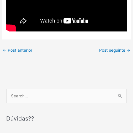
←
Post anterior
Post seguinte
→
P
e
s
q
Dúvidas??
u
i