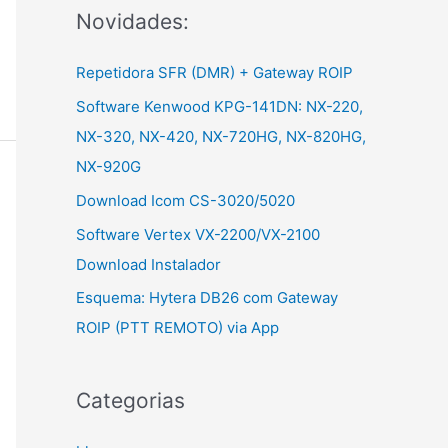
Novidades:
r
:
Repetidora SFR (DMR) + Gateway ROIP
Software Kenwood KPG-141DN: NX-220,
NX-320, NX-420, NX-720HG, NX-820HG,
NX-920G
Download Icom CS-3020/5020
Software Vertex VX-2200/VX-2100
Download Instalador
Esquema: Hytera DB26 com Gateway
ROIP (PTT REMOTO) via App
Categorias