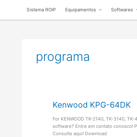
Ir
Sistema ROIP
Equipamentos
Softwares
para
o
conteúdo
programa
Kenwood KPG-64DK
For KENWOOD TK-2140, TK-3140, TK-48
software? Entre em contato conosco! 
Consulte aqui! Download