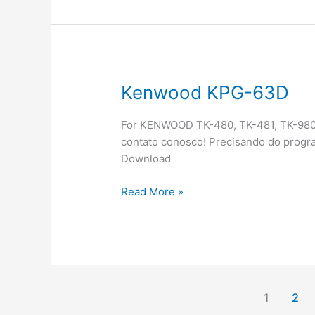
Kenwood KPG-63D
For KENWOOD TK-480, TK-481, TK-980,
contato conosco! Precisando do progr
Download
Kenwood
Read More »
KPG-
63D
1
2