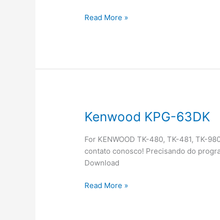
Kenwood
Read More »
KPG-
64DK
Kenwood KPG-63DK
For KENWOOD TK-480, TK-481, TK-980,
contato conosco! Precisando do progr
Download
Kenwood
Read More »
KPG-
63DK