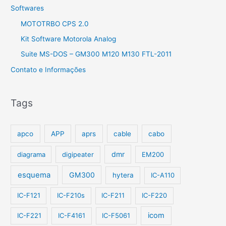
Softwares
MOTOTRBO CPS 2.0
Kit Software Motorola Analog
Suite MS-DOS – GM300 M120 M130 FTL-2011
Contato e Informações
Tags
apco
APP
aprs
cable
cabo
dmr
diagrama
digipeater
EM200
esquema
GM300
hytera
IC-A110
IC-F121
IC-F210s
IC-F211
IC-F220
icom
IC-F221
IC-F4161
IC-F5061