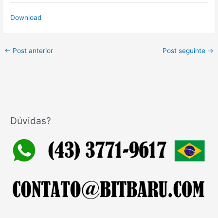
Download
←
Post anterior
Post seguinte
→
Dúvidas?