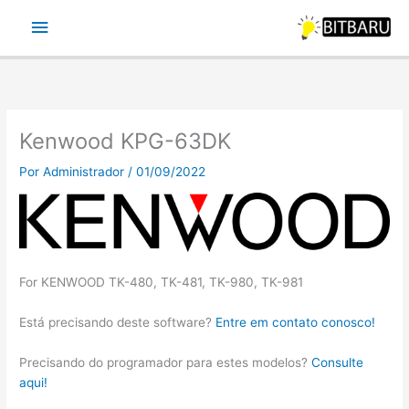
Ir
Menu
para
o
principal
conteúdo
Kenwood KPG-63DK
Por
Administrador
/
01/09/2022
For KENWOOD TK-480, TK-481, TK-980, TK-981
Está precisando deste software?
Entre em contato conosco!
Precisando do programador para estes modelos?
Consulte
aqui!