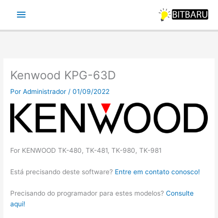
Ir
Menu
para
o
principal
conteúdo
Kenwood KPG-63D
Por
Administrador
/
01/09/2022
For KENWOOD TK-480, TK-481, TK-980, TK-981
Está precisando deste software?
Entre em contato conosco!
Precisando do programador para estes modelos?
Consulte
aqui!