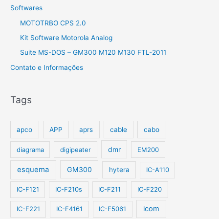
Softwares
MOTOTRBO CPS 2.0
Kit Software Motorola Analog
Suite MS-DOS – GM300 M120 M130 FTL-2011
Contato e Informações
Tags
apco
APP
aprs
cable
cabo
dmr
diagrama
digipeater
EM200
esquema
GM300
hytera
IC-A110
IC-F121
IC-F210s
IC-F211
IC-F220
icom
IC-F221
IC-F4161
IC-F5061