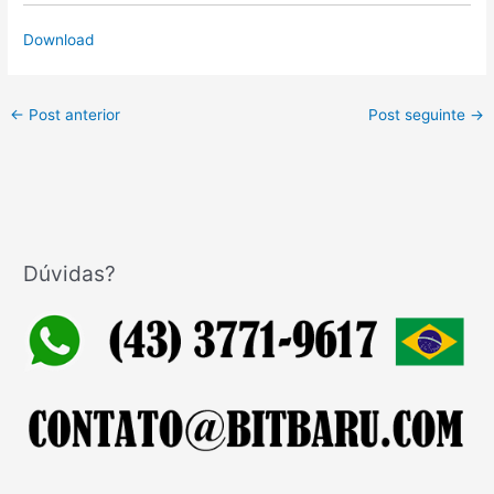
Download
←
Post anterior
Post seguinte
→
Dúvidas?