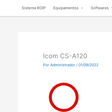
Ir
Sistema ROIP
Equipamentos
Softwares
para
o
conteúdo
Icom CS-A120
Por
Administrador
/
01/09/2022