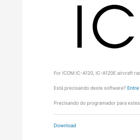
For ICOM IC-A120, IC-A120E aircraft rad
Está precisando deste software?
Entre
Precisando do programador para este
Download