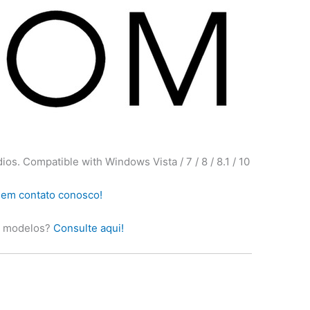
ios. Compatible with Windows Vista / 7 / 8 / 8.1 / 10
 em contato conosco!
s modelos?
Consulte aqui!