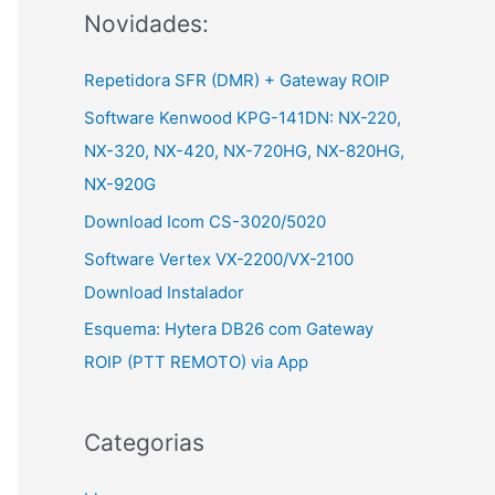
Novidades:
r
:
Repetidora SFR (DMR) + Gateway ROIP
Software Kenwood KPG-141DN: NX-220,
NX-320, NX-420, NX-720HG, NX-820HG,
NX-920G
Download Icom CS-3020/5020
Software Vertex VX-2200/VX-2100
Download Instalador
Esquema: Hytera DB26 com Gateway
ROIP (PTT REMOTO) via App
Categorias