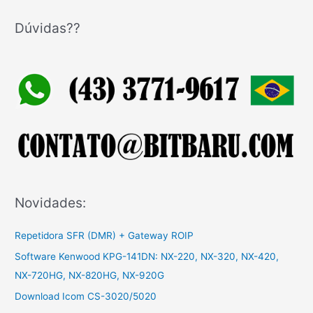
s
q
Dúvidas??
u
i
s
a
r
p
o
r
:
Novidades:
Repetidora SFR (DMR) + Gateway ROIP
Software Kenwood KPG-141DN: NX-220, NX-320, NX-420,
NX-720HG, NX-820HG, NX-920G
Download Icom CS-3020/5020