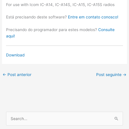
For use with Icom IC-A14, IC-A14S, IC-A15, IC-A15S radios
Está precisando deste software?
Entre em contato conosco!
Precisando do programador para estes modelos?
Consulte
aqui!
Download
←
Post anterior
Post seguinte
→
P
e