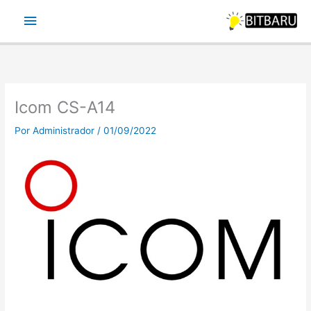
Ir
Menu
para
o
principal
conteúdo
Icom CS-A14
Por
Administrador
/
01/09/2022