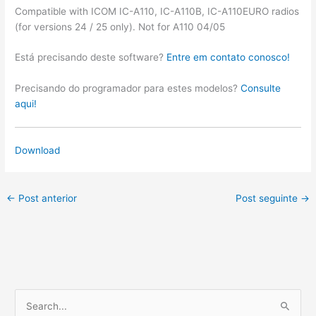
Compatible with ICOM IC-A110, IC-A110B, IC-A110EURO radios
(for versions 24 / 25 only). Not for A110 04/05
Está precisando deste software?
Entre em contato conosco!
Precisando do programador para estes modelos?
Consulte
aqui!
Download
←
Post anterior
Post seguinte
→
P