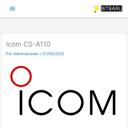
Ir
Menu
para
o
principal
conteúdo
Icom CS-A110
Por
Administrador
/
01/09/2022