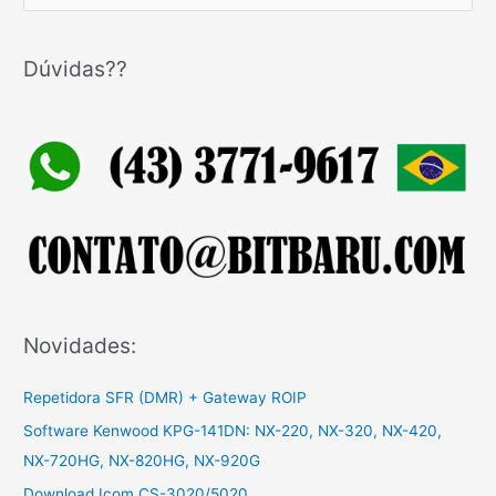
e
s
q
Dúvidas??
u
i
s
a
r
p
o
r
:
Novidades:
Repetidora SFR (DMR) + Gateway ROIP
Software Kenwood KPG-141DN: NX-220, NX-320, NX-420,
NX-720HG, NX-820HG, NX-920G
Download Icom CS-3020/5020