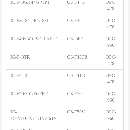
IC-F43G/F44G MPT
CS-F44G
OPC-
478
IC-F3GS/T, F4GS/T
CS-F3G
OPC-
478
IC-F40/F41GS/GT MPT
CS-F40G
OPC-
966
IC-F43TR
CS-F43TR
OPC-
478
IC-F4TR
CS-F4TR
OPC-
478
IC-F50/F51/F60/F61
CS-F50
OPC-
966
IC-
CS-F50V
OPC-
F50V/F60V/F51V/F61V
966