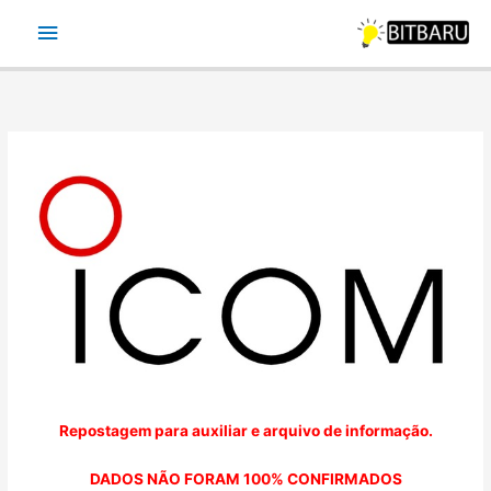
Ir
Menu
para
o
principal
conteúdo
Repostagem para auxiliar e arquivo de informação.
DADOS NÃO FORAM 100% CONFIRMADOS