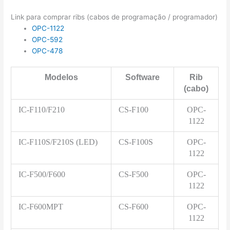
Link para comprar ribs (cabos de programação / programador)
OPC-1122
OPC-592
OPC-478
Modelos
Software
Rib
(cabo)
IC-F110/F210
CS-F100
OPC-
1122
IC-F110S/F210S (LED)
CS-F100S
OPC-
1122
IC-F500/F600
CS-F500
OPC-
1122
IC-F600MPT
CS-F600
OPC-
1122