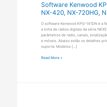
Software Kenwood KP
NX-420, NX-720HG, 
O software Kenwood KPG-141DN é a fe
a linha de rádios digitais da série NE
parâmetros de rádio, canais, sinalizaç
e móveis. Abaixo estão os detalhes pri
suporta: Modelos […]
Software
Read More »
Kenwood
KPG-
141DN:
NX-
220,
NX-
320,
NX-