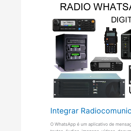
420,
NX-
720HG,
NX-
820HG,
NX-
920G
Integrar Radiocomun
O WhatsApp é um aplicativo de mensage