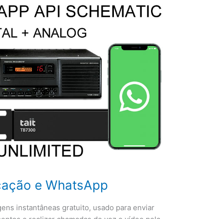
icação e WhatsApp
ns instantâneas gratuito, usado para enviar