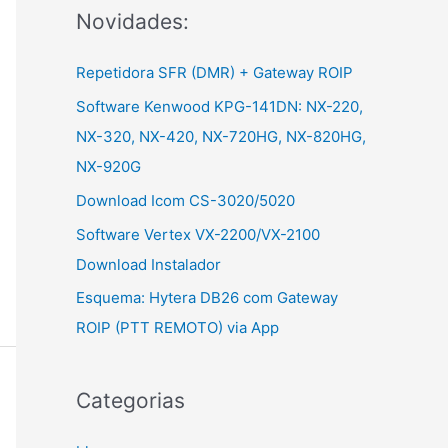
Novidades:
r
:
Repetidora SFR (DMR) + Gateway ROIP
Software Kenwood KPG-141DN: NX-220,
NX-320, NX-420, NX-720HG, NX-820HG,
NX-920G
Download Icom CS-3020/5020
Software Vertex VX-2200/VX-2100
Download Instalador
Esquema: Hytera DB26 com Gateway
ROIP (PTT REMOTO) via App
Categorias