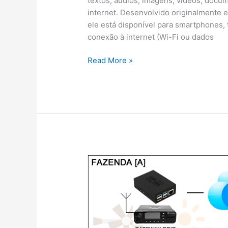
textos, áudios, imagens, vídeos, docu
internet. Desenvolvido originalmente 
ele está disponível para smartphones, 
conexão à internet (Wi-Fi ou dados
Integrar
Read More »
Radiocomunicação
e
WhatsApp