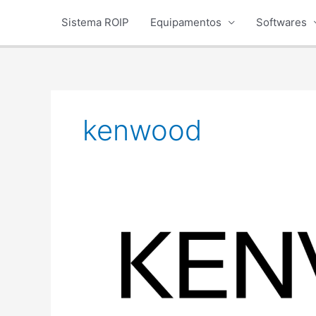
Ir
Sistema ROIP
Equipamentos
Softwares
para
o
conteúdo
kenwood