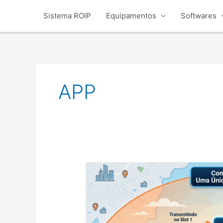
Ir
Sistema ROIP
Equipamentos
Softwares
para
o
conteúdo
APP