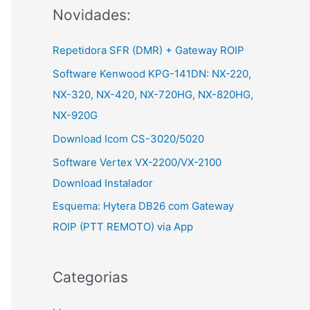
Novidades:
r
:
Repetidora SFR (DMR) + Gateway ROIP
Software Kenwood KPG-141DN: NX-220,
NX-320, NX-420, NX-720HG, NX-820HG,
NX-920G
Download Icom CS-3020/5020
Software Vertex VX-2200/VX-2100
Download Instalador
Esquema: Hytera DB26 com Gateway
ROIP (PTT REMOTO) via App
Categorias