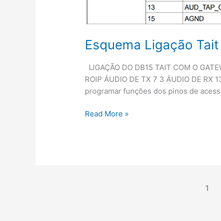
Esquema Ligação Tait
LIGAÇÃO DO DB15 TAIT COM O GATE
ROIP ÁUDIO DE TX 7 3 ÁUDIO DE RX 1
programar funções dos pinos de acess
Esquema
Read More »
Ligação
Tait
Móvel
DB15
ROIP
Gateway
1