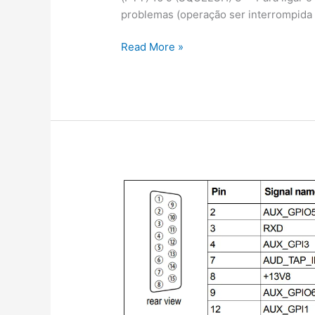
problemas (operação ser interrompida
Esquema:
Read More »
Hytera
DB26
com
Gateway
ROIP
(PTT
REMOTO)
via
App