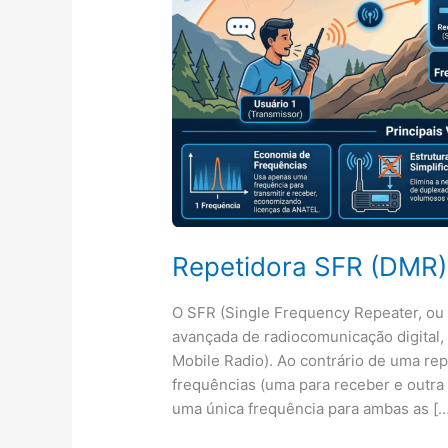
Repetidora SFR (DMR)
O SFR (Single Frequency Repeater, ou
avançada de radiocomunicação digital, 
Mobile Radio). Ao contrário de uma re
frequências (uma para receber e outra 
uma única frequência para ambas as […