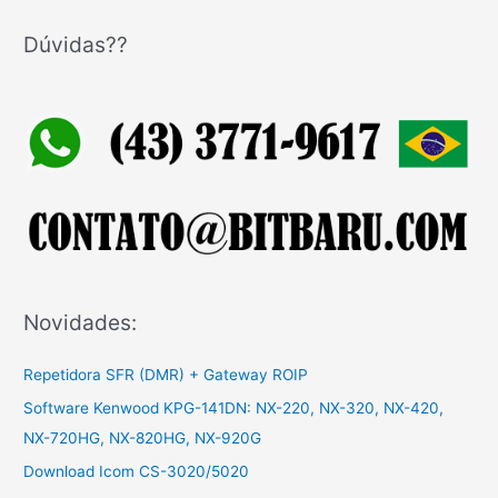
s
q
Dúvidas??
u
i
s
a
r
p
o
r
:
Novidades:
Repetidora SFR (DMR) + Gateway ROIP
Software Kenwood KPG-141DN: NX-220, NX-320, NX-420,
NX-720HG, NX-820HG, NX-920G
Download Icom CS-3020/5020