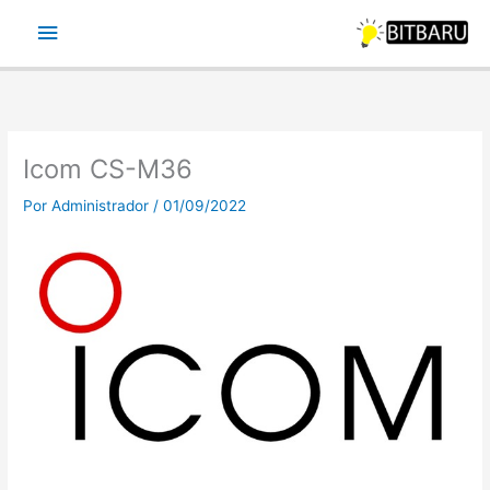
Ir
Menu
para
o
principal
conteúdo
Icom CS-M36
Por
Administrador
/
01/09/2022