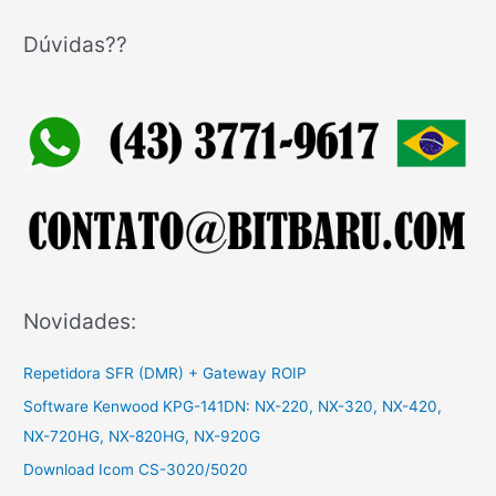
s
q
Dúvidas??
u
i
s
a
r
p
o
r
:
Novidades:
Repetidora SFR (DMR) + Gateway ROIP
Software Kenwood KPG-141DN: NX-220, NX-320, NX-420,
NX-720HG, NX-820HG, NX-920G
Download Icom CS-3020/5020