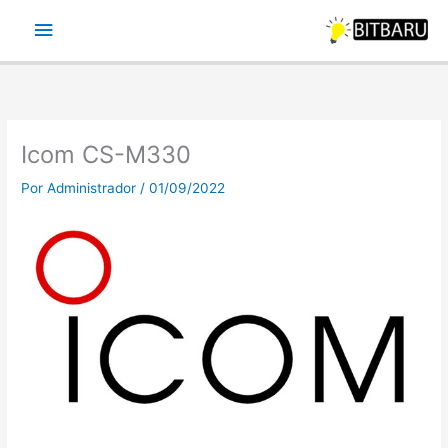
Ir
Menu
para
o
principal
conteúdo
Icom CS-M330
Por
Administrador
/
01/09/2022