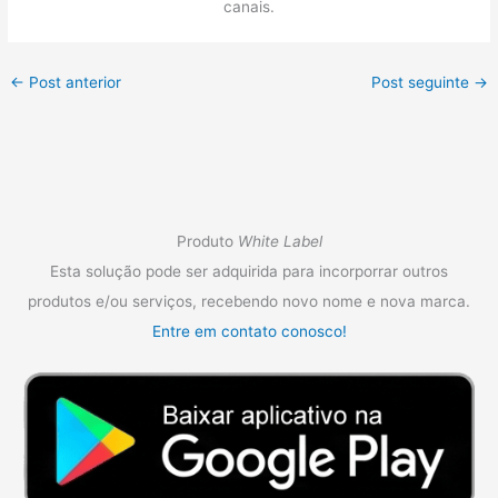
canais.
←
Post anterior
Post seguinte
→
Produto
White Label
Esta solução pode ser adquirida para incorporrar outros
produtos e/ou serviços, recebendo novo nome e nova marca.
Entre em contato conosco!