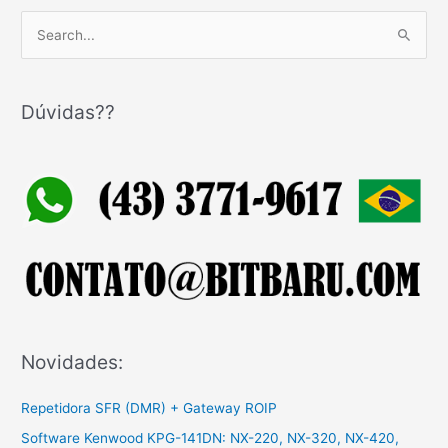
P
e
s
q
Dúvidas??
u
i
s
a
r
p
o
r
:
Novidades:
Repetidora SFR (DMR) + Gateway ROIP
Software Kenwood KPG-141DN: NX-220, NX-320, NX-420,