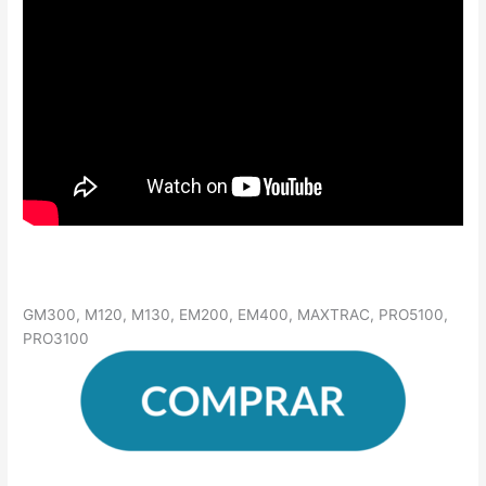
GM300, M120, M130, EM200, EM400, MAXTRAC, PRO5100,
PRO3100