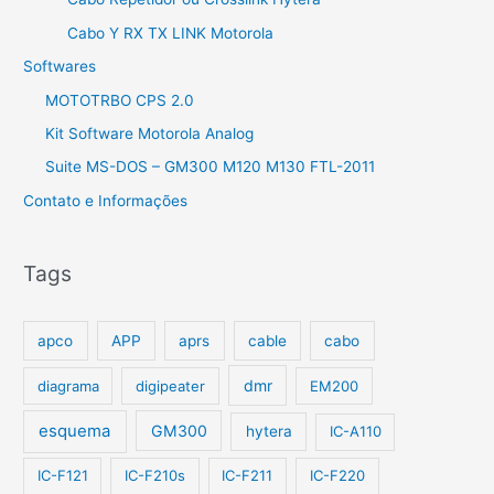
Cabo Y RX TX LINK Motorola
Softwares
MOTOTRBO CPS 2.0
Kit Software Motorola Analog
Suite MS-DOS – GM300 M120 M130 FTL-2011
Contato e Informações
Tags
apco
APP
aprs
cable
cabo
dmr
diagrama
digipeater
EM200
esquema
GM300
hytera
IC-A110
IC-F121
IC-F210s
IC-F211
IC-F220