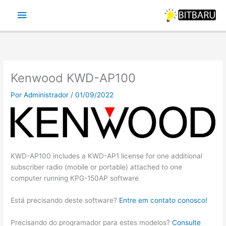
Ir
Menu
para
o
principal
conteúdo
Kenwood KWD-AP100
Por
Administrador
/
01/09/2022
KWD-AP100 includes a KWD-AP1 license for one additional
subscriber radio (mobile or portable) attached to one
computer running KPG-150AP software
Está precisando deste software?
Entre em contato conosco!
Precisando do programador para estes modelos?
Consulte