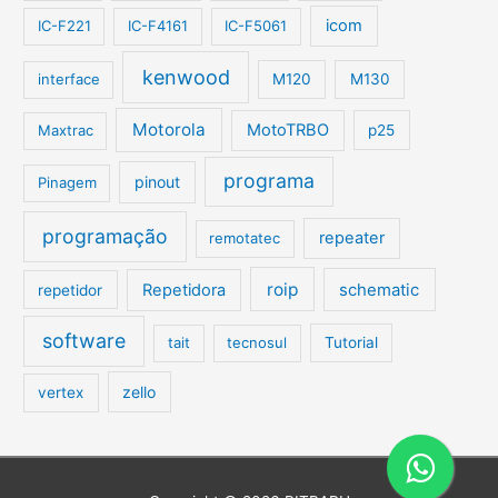
icom
IC-F221
IC-F4161
IC-F5061
kenwood
interface
M120
M130
Motorola
MotoTRBO
Maxtrac
p25
programa
pinout
Pinagem
programação
repeater
remotatec
roip
Repetidora
schematic
repetidor
software
tait
tecnosul
Tutorial
zello
vertex