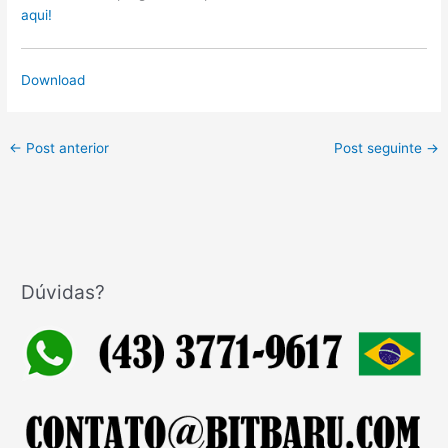
aqui!
Download
←
Post anterior
Post seguinte
→
Dúvidas?