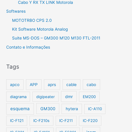
Cabo Y RX TX LINK Motorola
Softwares
MOTOTRBO CPS 2.0
Kit Software Motorola Analog
Suite MS-DOS – GM300 M120 M130 FTL-2011
Contato e Informações
Tags
apco
APP
aprs
cable
cabo
dmr
diagrama
digipeater
EM200
esquema
GM300
hytera
IC-A110
IC-F121
IC-F210s
IC-F211
IC-F220