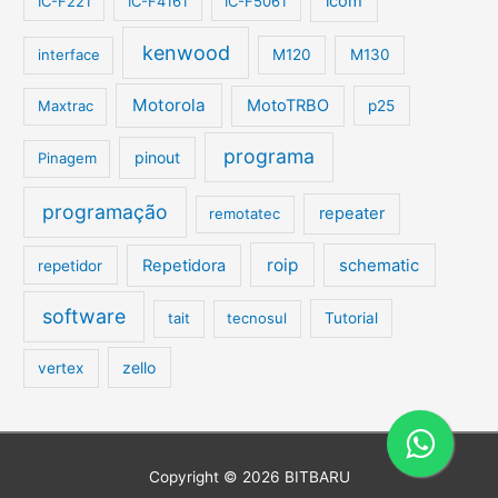
icom
IC-F221
IC-F4161
IC-F5061
kenwood
interface
M120
M130
Motorola
MotoTRBO
Maxtrac
p25
programa
pinout
Pinagem
programação
repeater
remotatec
roip
Repetidora
schematic
repetidor
software
tait
tecnosul
Tutorial
zello
vertex
Copyright © 2026
BITBARU