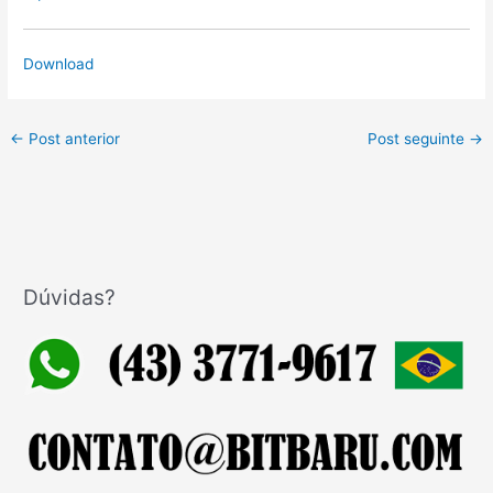
Download
←
Post anterior
Post seguinte
→
Dúvidas?