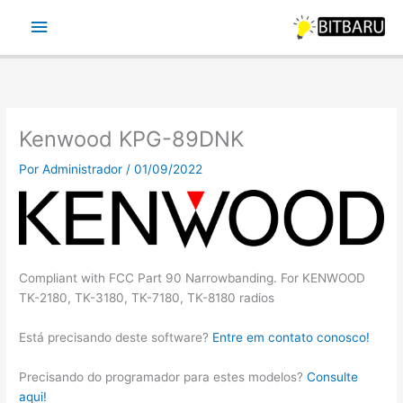
Ir
Menu
para
o
principal
conteúdo
Kenwood KPG-89DNK
Por
Administrador
/
01/09/2022
Compliant with FCC Part 90 Narrowbanding. For KENWOOD
TK-2180, TK-3180, TK-7180, TK-8180 radios
Está precisando deste software?
Entre em contato conosco!
Precisando do programador para estes modelos?
Consulte
aqui!