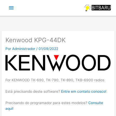
Ir
Menu
para
o
principal
conteúdo
Kenwood KPG-44DK
Por
Administrador
/
01/09/2022
For KENWOOD TK-690, TK-790, TK-890, TKB-6900 radios
Está precisando deste software?
Entre em contato conosco!
Precisando do programador para estes modelos?
Consulte
aqui!