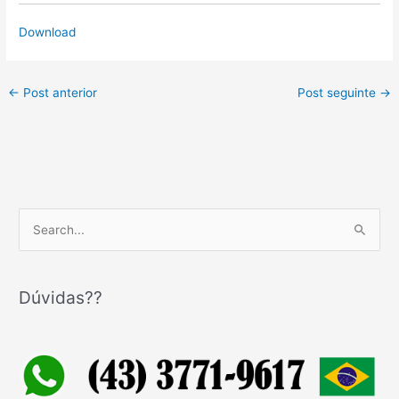
Download
←
Post anterior
Post seguinte
→
P
e
s
q
Dúvidas??
u
i
s
a