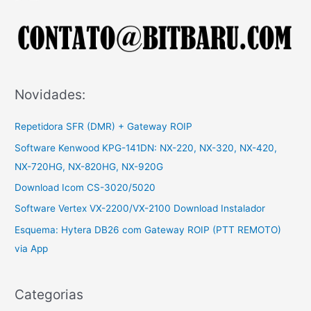
r
p
o
r
:
Novidades:
Repetidora SFR (DMR) + Gateway ROIP
Software Kenwood KPG-141DN: NX-220, NX-320, NX-420,
NX-720HG, NX-820HG, NX-920G
Download Icom CS-3020/5020
Software Vertex VX-2200/VX-2100 Download Instalador
Esquema: Hytera DB26 com Gateway ROIP (PTT REMOTO)
via App
Categorias