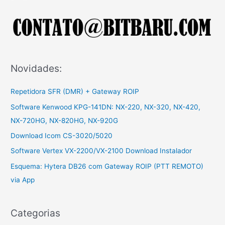
r
p
o
r
:
Novidades:
Repetidora SFR (DMR) + Gateway ROIP
Software Kenwood KPG-141DN: NX-220, NX-320, NX-420,
NX-720HG, NX-820HG, NX-920G
Download Icom CS-3020/5020
Software Vertex VX-2200/VX-2100 Download Instalador
Esquema: Hytera DB26 com Gateway ROIP (PTT REMOTO)
via App
Categorias