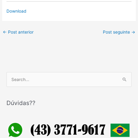
Download
←
Post anterior
Post seguinte
→
P
e
s
q
Dúvidas??
u
i
s
a