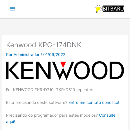
Ir
Menu
para
o
principal
conteúdo
Kenwood KPG-174DNK
Por
Administrador
/
01/09/2022
For KENWOOD TKR-D710, TKR-D810 repeaters
Está precisando deste software?
Entre em contato conosco!
Precisando do programador para estes modelos?
Consulte
aqui!