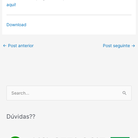
aqui!
Download
←
Post anterior
Post seguinte
→
P
e
s
q
Dúvidas??
u
i