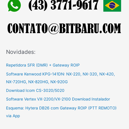
s
a
r
p
o
r
:
Novidades:
Repetidora SFR (DMR) + Gateway ROIP
Software Kenwood KPG-141DN: NX-220, NX-320, NX-420,
NX-720HG, NX-820HG, NX-920G
Download Icom CS-3020/5020
Software Vertex VX-2200/VX-2100 Download Instalador
Esquema: Hytera DB26 com Gateway ROIP (PTT REMOTO)
via App