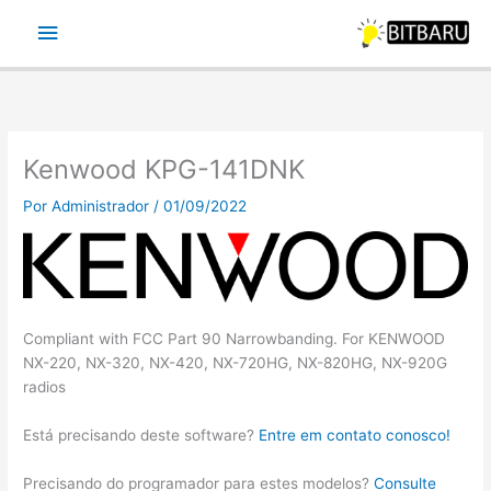
Ir
Menu
para
o
principal
conteúdo
Kenwood KPG-141DNK
Por
Administrador
/
01/09/2022
Compliant with FCC Part 90 Narrowbanding. For KENWOOD
NX-220, NX-320, NX-420, NX-720HG, NX-820HG, NX-920G
radios
Está precisando deste software?
Entre em contato conosco!
Precisando do programador para estes modelos?
Consulte