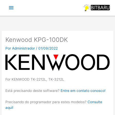
Ir
Menu
para
o
principal
conteúdo
Kenwood KPG-100DK
Por
Administrador
/
01/09/2022
For KENWOOD TK-2212L, TK-3212L
Está precisando deste software?
Entre em contato conosco!
Precisando do programador para estes modelos?
Consulte
aqui!