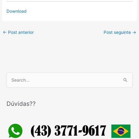
Download
←
Post anterior
Post seguinte
→
P
e
s
q
Dúvidas??
u
i
s
a