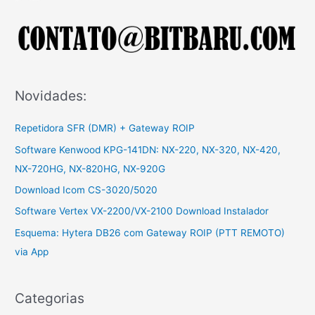
r
p
o
r
:
Novidades:
Repetidora SFR (DMR) + Gateway ROIP
Software Kenwood KPG-141DN: NX-220, NX-320, NX-420,
NX-720HG, NX-820HG, NX-920G
Download Icom CS-3020/5020
Software Vertex VX-2200/VX-2100 Download Instalador
Esquema: Hytera DB26 com Gateway ROIP (PTT REMOTO)
via App
Categorias