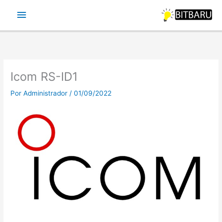
Ir
Menu
para
o
principal
conteúdo
Icom RS-ID1
Por
Administrador
/
01/09/2022