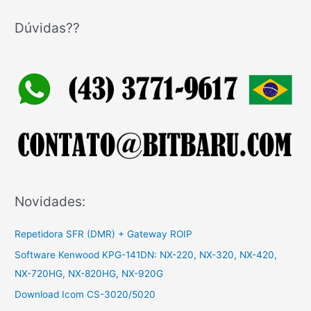
s
q
Dúvidas??
u
i
s
a
r
p
o
r
:
Novidades:
Repetidora SFR (DMR) + Gateway ROIP
Software Kenwood KPG-141DN: NX-220, NX-320, NX-420,
NX-720HG, NX-820HG, NX-920G
Download Icom CS-3020/5020