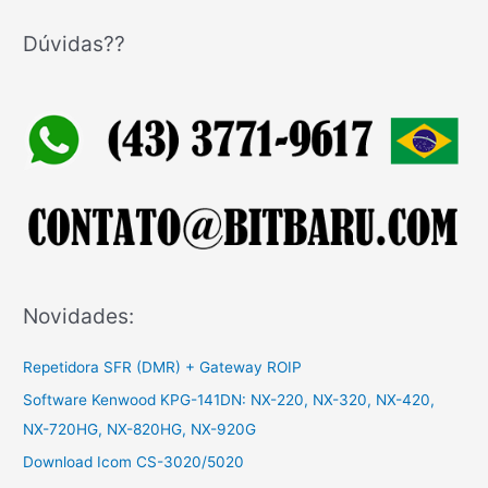
s
q
Dúvidas??
u
i
s
a
r
p
o
r
:
Novidades:
Repetidora SFR (DMR) + Gateway ROIP
Software Kenwood KPG-141DN: NX-220, NX-320, NX-420,
NX-720HG, NX-820HG, NX-920G
Download Icom CS-3020/5020