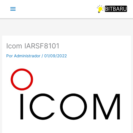
Ir
Menu
para
o
principal
conteúdo
Icom IARSF8101
Por
Administrador
/
01/09/2022