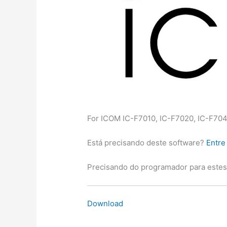
For ICOM IC-F7010, IC-F7020, IC-F704
Está precisando deste software?
Entre
Precisando do programador para este
Download