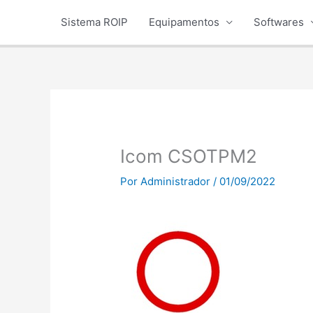
Ir
Sistema ROIP
Equipamentos
Softwares
para
o
conteúdo
Icom CSOTPM2
Por
Administrador
/
01/09/2022