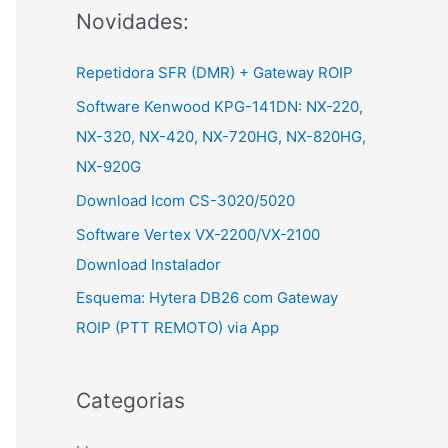
Novidades:
r
:
Repetidora SFR (DMR) + Gateway ROIP
Software Kenwood KPG-141DN: NX-220,
NX-320, NX-420, NX-720HG, NX-820HG,
NX-920G
Download Icom CS-3020/5020
Software Vertex VX-2200/VX-2100
Download Instalador
Esquema: Hytera DB26 com Gateway
ROIP (PTT REMOTO) via App
Categorias