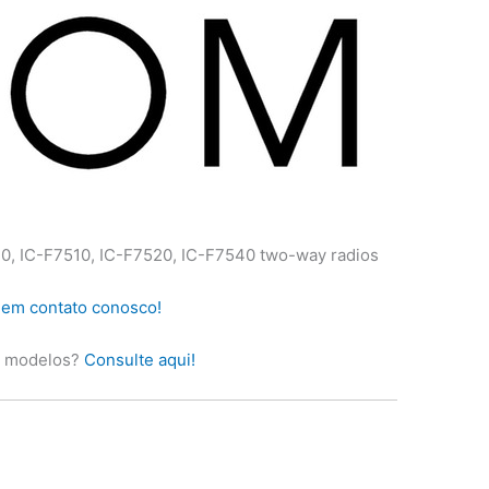
0, IC-F7510, IC-F7520, IC-F7540 two-way radios
 em contato conosco!
s modelos?
Consulte aqui!