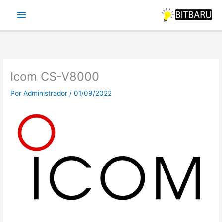
Ir
Menu
para
o
principal
conteúdo
Icom CS-V8000
Por
Administrador
/
01/09/2022