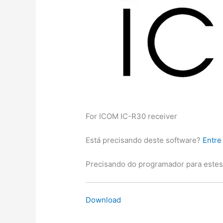
For ICOM IC-R30 receiver
Está precisando deste software?
Entre
Precisando do programador para este
Download