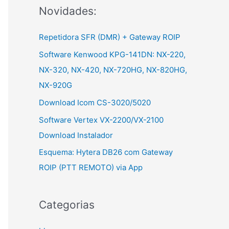
Novidades:
r
:
Repetidora SFR (DMR) + Gateway ROIP
Software Kenwood KPG-141DN: NX-220,
NX-320, NX-420, NX-720HG, NX-820HG,
NX-920G
Download Icom CS-3020/5020
Software Vertex VX-2200/VX-2100
Download Instalador
Esquema: Hytera DB26 com Gateway
ROIP (PTT REMOTO) via App
Categorias