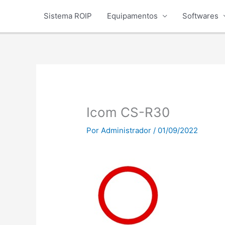
Ir
Sistema ROIP
Equipamentos
Softwares
para
o
conteúdo
Icom CS-R30
Por
Administrador
/
01/09/2022