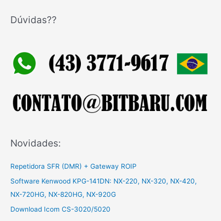
s
q
Dúvidas??
u
i
s
a
r
p
o
r
:
Novidades:
Repetidora SFR (DMR) + Gateway ROIP
Software Kenwood KPG-141DN: NX-220, NX-320, NX-420,
NX-720HG, NX-820HG, NX-920G
Download Icom CS-3020/5020