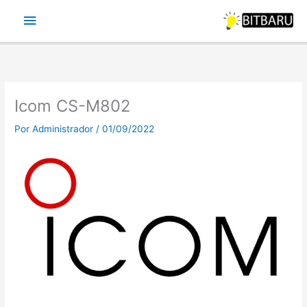
Ir
Menu
para
o
principal
conteúdo
Icom CS-M802
Por
Administrador
/
01/09/2022