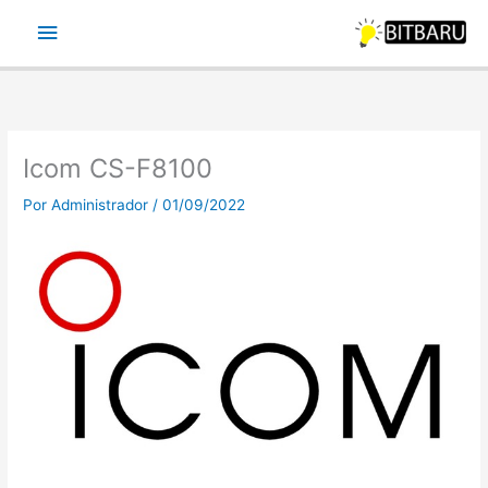
Ir
Menu
para
o
principal
conteúdo
Icom CS-F8100
Por
Administrador
/
01/09/2022