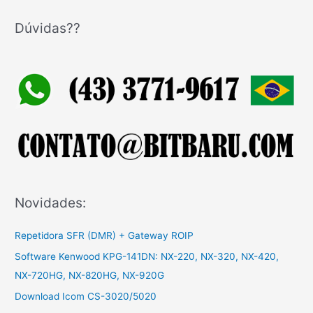
s
q
Dúvidas??
u
i
s
a
r
p
o
r
:
Novidades:
Repetidora SFR (DMR) + Gateway ROIP
Software Kenwood KPG-141DN: NX-220, NX-320, NX-420,
NX-720HG, NX-820HG, NX-920G
Download Icom CS-3020/5020