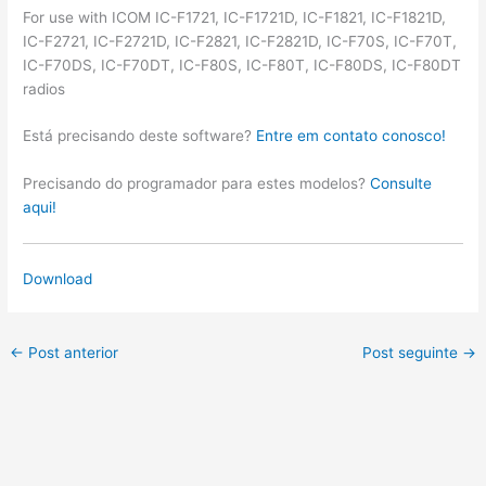
For use with ICOM IC-F1721, IC-F1721D, IC-F1821, IC-F1821D,
IC-F2721, IC-F2721D, IC-F2821, IC-F2821D, IC-F70S, IC-F70T,
IC-F70DS, IC-F70DT, IC-F80S, IC-F80T, IC-F80DS, IC-F80DT
radios
Está precisando deste software?
Entre em contato conosco!
Precisando do programador para estes modelos?
Consulte
aqui!
Download
←
Post anterior
Post seguinte
→