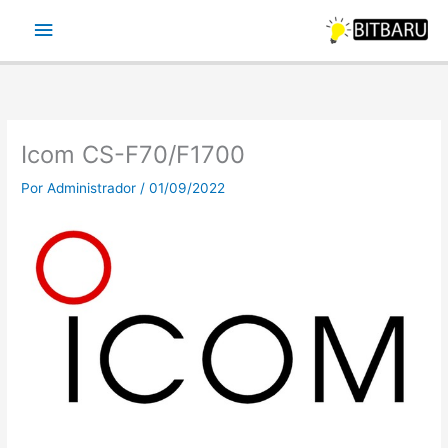
Ir
Menu
para
o
principal
conteúdo
Icom CS-F70/F1700
Por
Administrador
/
01/09/2022