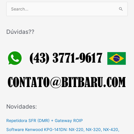
P
e
s
q
Dúvidas??
u
i
s
a
r
p
o
r
:
Novidades:
Repetidora SFR (DMR) + Gateway ROIP
Software Kenwood KPG-141DN: NX-220, NX-320, NX-420,