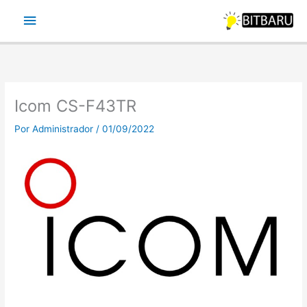
Ir
Menu
para
o
principal
conteúdo
Icom CS-F43TR
Por
Administrador
/
01/09/2022