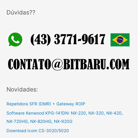
s
q
Dúvidas??
u
i
s
a
r
p
o
r
:
Novidades:
Repetidora SFR (DMR) + Gateway ROIP
Software Kenwood KPG-141DN: NX-220, NX-320, NX-420,
NX-720HG, NX-820HG, NX-920G
Download Icom CS-3020/5020