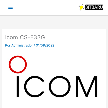
Ir
Menu
para
o
principal
conteúdo
Icom CS-F33G
Por
Administrador
/
01/09/2022