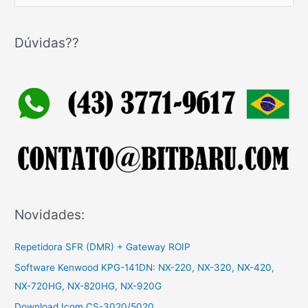
e
s
q
Dúvidas??
u
i
s
a
r
p
o
r
:
Novidades:
Repetidora SFR (DMR) + Gateway ROIP
Software Kenwood KPG-141DN: NX-220, NX-320, NX-420,
NX-720HG, NX-820HG, NX-920G
Download Icom CS-3020/5020