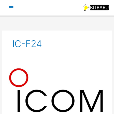
Ir
Menu
para
o
principal
conteúdo
IC-F24