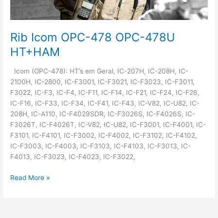
Rib Icom OPC-478 OPC-478U
HT+HAM
Icom (OPC-478): HT’s em Geral, IC-207H, IC-208H, IC-
2100H, IC-2800, IC-F3001, IC-F3021, IC-F3023, IC-F3011,
F3022, IC-F3, IC-F4, IC-F11, IC-F14, IC-F21, IC-F24, IC-F26,
IC-F16, IC-F33, IC-F34, IC-F41, IC-F43, IC-V82, IC-U82, IC-
208H, IC-A110, IC-F4029SDR, IC-F3026S, IC-F4026S, IC-
F3026T, IC-F4026T, IC-V82, IC-U82, IC-F3001, IC-F4001, IC-
F3101, IC-F4101, IC-F3002, IC-F4002, IC-F3102, IC-F4102,
IC-F3003, IC-F4003, IC-F3103, IC-F4103, IC-F3013, IC-
F4013, IC-F3023, IC-F4023, IC-F3022,
Rib
Read More »
Icom
OPC-
478