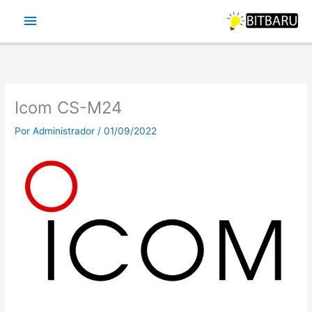
Ir
Menu
para
o
principal
conteúdo
Icom CS-M24
Por
Administrador
/
01/09/2022