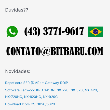
s
q
Dúvidas??
u
i
s
a
r
p
o
r
:
Novidades:
Repetidora SFR (DMR) + Gateway ROIP
Software Kenwood KPG-141DN: NX-220, NX-320, NX-420,
NX-720HG, NX-820HG, NX-920G
Download Icom CS-3020/5020