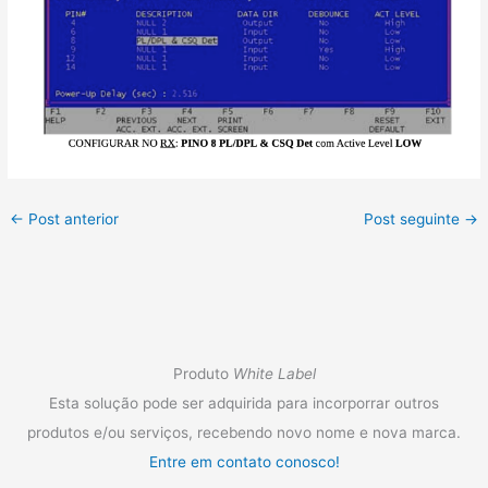
←
Post anterior
Post seguinte
→
Produto
White Label
Esta solução pode ser adquirida para incorporrar outros
produtos e/ou serviços, recebendo novo nome e nova marca.
Entre em contato conosco!