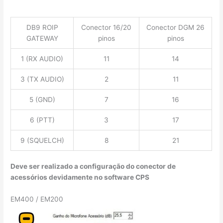
DB9 ROIP
Conector 16/20
Conector DGM 26
GATEWAY
pinos
pinos
1 (RX AUDIO)
11
14
3 (TX AUDIO)
2
11
5 (GND)
7
16
6 (PTT)
3
17
9 (SQUELCH)
8
21
Deve ser realizado a configuração do conector de
acessórios devidamente no software CPS
EM400 / EM200