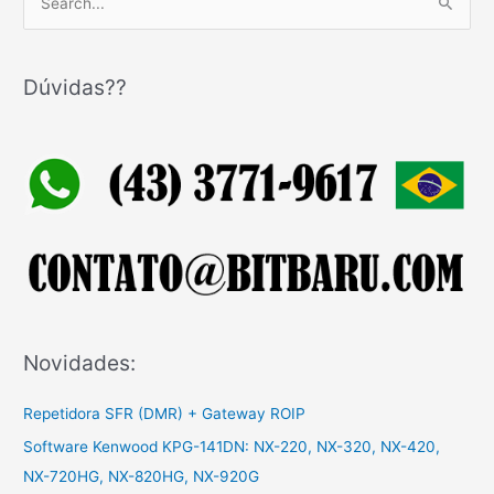
e
s
q
Dúvidas??
u
i
s
a
r
p
o
r
:
Novidades:
Repetidora SFR (DMR) + Gateway ROIP
Software Kenwood KPG-141DN: NX-220, NX-320, NX-420,
NX-720HG, NX-820HG, NX-920G