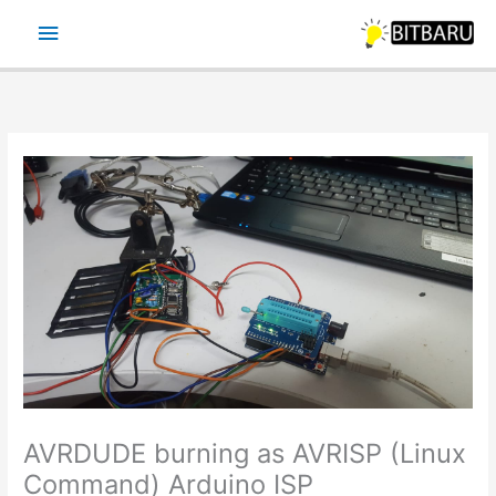
Ir
Menu
para
o
principal
conteúdo
AVRDUDE burning as AVRISP (Linux
Command) Arduino ISP