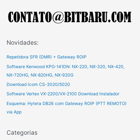
r
p
o
r
:
Novidades:
Repetidora SFR (DMR) + Gateway ROIP
Software Kenwood KPG-141DN: NX-220, NX-320, NX-420,
NX-720HG, NX-820HG, NX-920G
Download Icom CS-3020/5020
Software Vertex VX-2200/VX-2100 Download Instalador
Esquema: Hytera DB26 com Gateway ROIP (PTT REMOTO)
via App
Categorias