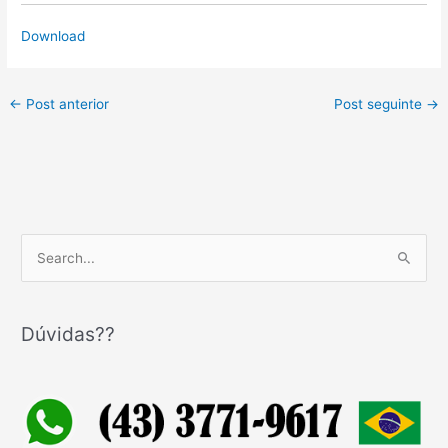
Download
←
Post anterior
Post seguinte
→
P
e
s
q
Dúvidas??
u
i
s
a