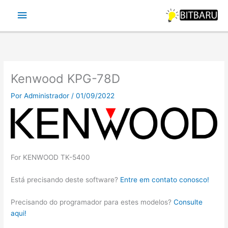
Ir
Menu
para
o
principal
conteúdo
Kenwood KPG-78D
Por
Administrador
/
01/09/2022
For KENWOOD TK-5400
Está precisando deste software?
Entre em contato conosco!
Precisando do programador para estes modelos?
Consulte
aqui!