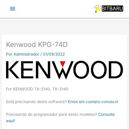
Ir
Menu
para
o
principal
conteúdo
Kenwood KPG-74D
Por
Administrador
/
01/09/2022
For KENWOOD TK-2140, TK-3140
Está precisando deste software?
Entre em contato conosco!
Precisando do programador para estes modelos?
Consulte
aqui!