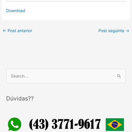
Download
←
Post anterior
Post seguinte
→
P
e
s
q
Dúvidas??
u
i
s
a