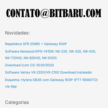
r
p
o
r
:
Novidades:
Repetidora SFR (DMR) + Gateway ROIP
Software Kenwood KPG-141DN: NX-220, NX-320, NX-420,
NX-720HG, NX-820HG, NX-920G
Download Icom CS-3020/5020
Software Vertex VX-2200/VX-2100 Download Instalador
Esquema: Hytera DB26 com Gateway ROIP (PTT REMOTO)
via App
Categorias