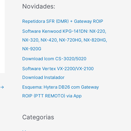
Novidades:
r
:
Repetidora SFR (DMR) + Gateway ROIP
Software Kenwood KPG-141DN: NX-220,
NX-320, NX-420, NX-720HG, NX-820HG,
NX-920G
Download Icom CS-3020/5020
Software Vertex VX-2200/VX-2100
Download Instalador
Esquema: Hytera DB26 com Gateway
→
ROIP (PTT REMOTO) via App
Categorias