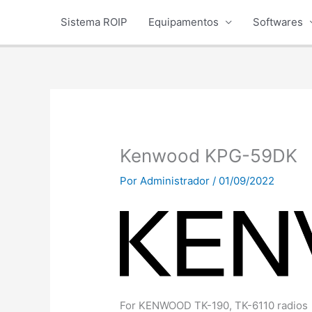
Ir
Sistema ROIP
Equipamentos
Softwares
para
o
conteúdo
Kenwood KPG-59DK
Por
Administrador
/
01/09/2022
For KENWOOD TK-190, TK-6110 radios