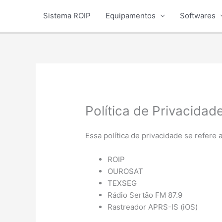
Ir
Sistema ROIP
Equipamentos
Softwares
para
o
conteúdo
Política de Privacidad
Essa política de privacidade se refere a
ROIP
OUROSAT
TEXSEG
Rádio Sertão FM 87.9
Rastreador APRS-IS (iOS)